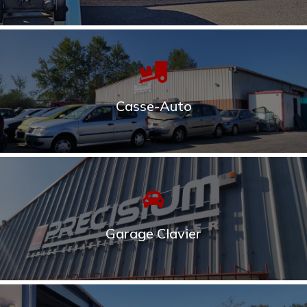
Casse-Auto
La casse automobile Clavier assure la vente de
pièces détachées de toutes les marques de
voitures. Nous sommes également VHU agrée
pour la reprise et dépollution de vos anciens
véhicules.
Garage Clavier
DÉCOUVRIR LA CASSE-AUTO
Le garage Clavier de Bouaye entretient, répare