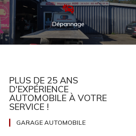
et dépanne toutes les marques de véhicules.
Une équipe de professionnels est à votre
service pour vous proposer un service auto de
qualité : mécanique, entretien et réparation.
Dépannage
DÉCOUVRIR LE GARAGE CLAVIER
Découvrez notre service de dépannage voiture à
Nantes et son agglomération avec notre
société Auto Dépannage Bosceen (ADB).
Remorquage et assistance 7J/7 24H-24H.
PLUS DE 25 ANS
D'EXPÉRIENCE
DÉCOUVRIR LE DÉPANNAGE
AUTOMOBILE À VOTRE
SERVICE !​​
GARAGE AUTOMOBILE